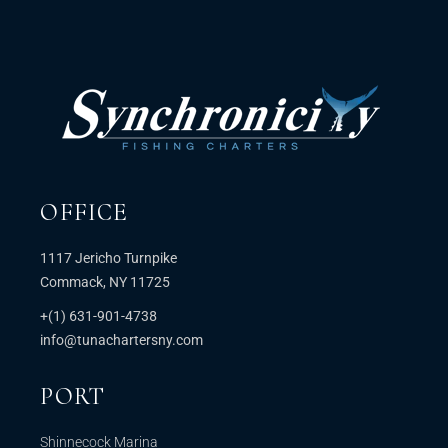
OFFICE
1117 Jericho Turnpike
Commack, NY 11725
+(1) 631-901-4738
info@tunachartersny.com
PORT
Shinnecock Marina